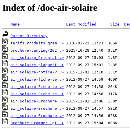
Index of /doc-air-solaire
Name
Last modified
Size
De
Parent Directory
tarifs_Produits_gram..>
brochure-camping-202..>
air_solaire_Orientat..>
air_solaire-plaquett..>
air_solaire-notice-v..>
air_solaire-fiche-te..>
air_solaire-Fiche te..>
air_solaire-Fiche te..>
air_solaire-Brochure..>
air_solaire-Brochure..>
air_solaire-Brochure..>
Brochure-Grammer-lgt..>